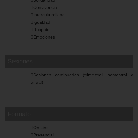
Solidaridad
Convivencia
Interculturalidad
Igualdad
Respeto
Emociones
Sesiones
Sesiones continuadas (trimestral, semestral o
anual)
Formato
On Line
Presencial