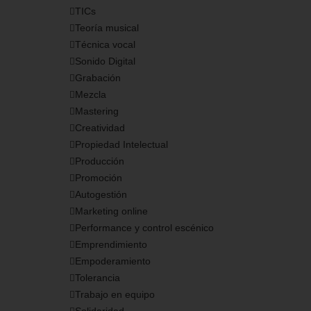
TICs
Teoría musical
Técnica vocal
Sonido Digital
Grabación
Mezcla
Mastering
Creatividad
Propiedad Intelectual
Producción
Promoción
Autogestión
Marketing online
Performance y control escénico
Emprendimiento
Empoderamiento
Tolerancia
Trabajo en equipo