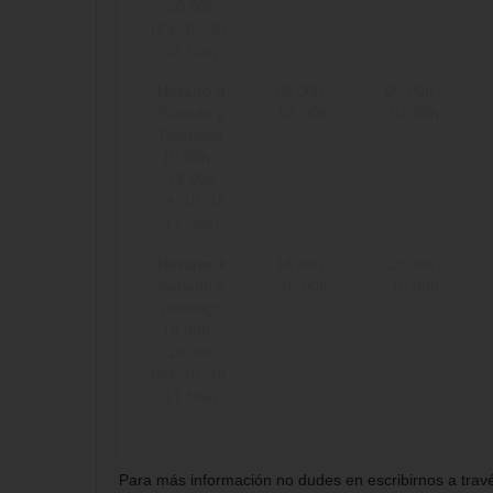
20:00h
(13, 15, 20,
22 Nov)
Horario 3
06:00h -
05:00h -
Sábado y
08:00h
07:00h
Domingo
10:00h -
12:00h
(09, 10, 16,
17 Nov)
Horario 4
14:00h -
13:00h -
Sábado y
16:00h
15:00h
Domingo
18:00h -
20:00h
(09, 10, 16,
17 Nov)
Para más información no dudes en escribirnos a través