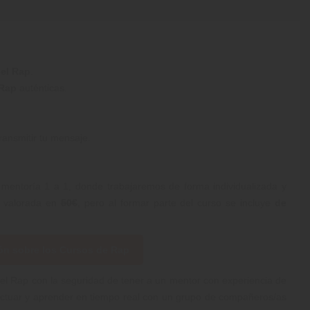
 el Rap
.
 Rap
auténticas.
ransmitir tu mensaje.
mentoría 1 a 1, donde trabajaremos de forma individualizada y
á valorada en
50€
, pero al formar parte del curso se incluye
de
ión sobre los Cursos de Rap
el Rap con la seguridad de tener a un mentor con experiencia de
eractuar y aprender en tiempo real con un grupo de compañeros/as