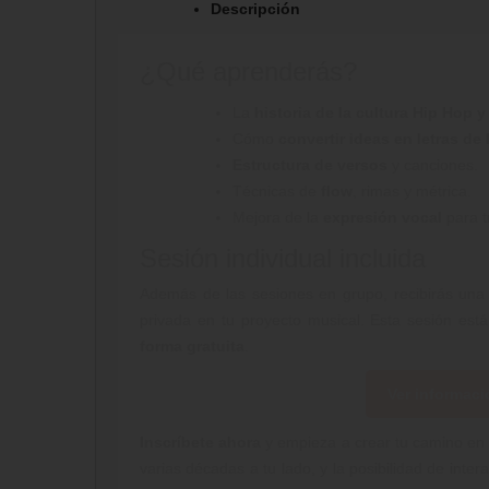
Descripción
¿Qué aprenderás?
La
historia de la cultura Hip Hop y
Cómo
convertir ideas en letras de
Estructura de versos
y canciones.
Técnicas de
flow
, rimas y métrica.
Mejora de la
expresión vocal
para t
Sesión individual incluida
Además de las sesiones en grupo, recibirás una 
privada en tu proyecto musical. Esta sesión est
forma gratuita
.
Ver informac
Inscríbete ahora
y empieza a crear tu camino en 
varias décadas a tu lado, y la posibilidad de int