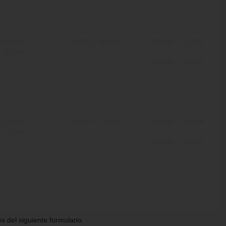
04:00h -
03:00h - 05:00h
02:00h
01:00h
06:00h
-
-
04:00h
03:00h
12:00h -
11:00h - 13:00h
10:00h
09:00h
14:00h
-
-
12:00h
11:00h
 del siguiente formulario.