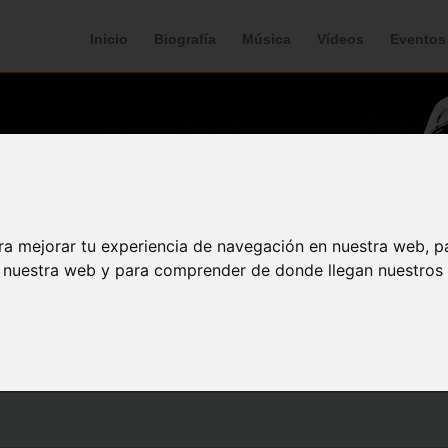
Inicio
Biografía
Música
Vídeos
Eventos
ra mejorar tu experiencia de navegación en nuestra web, p
n nuestra web y para comprender de donde llegan nuestros v
a como método: Arte y form