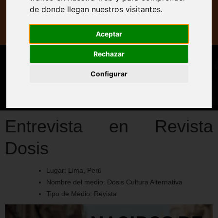
Prensa
de donde llegan nuestros visitantes.
Web
Aceptar
Rechazar
Configurar
Entrevista en Revista
Dosis
Lugar:
Lima, Perú
Nombre del medio:
Dosis Cultura Alternativa
Tipo de Medio:
Revista