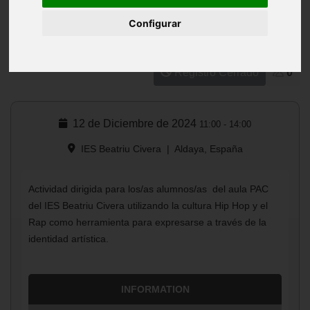
IES Beatriu Civera
Configurar
Talleres y cursos
Registro Cerrado
0
12 de Diciembre de 2024
11:00
-
14:00
IES Beatriu Civera
|
Aldaya, España
Actividad dirigida para los/as alumnos/as del aula PAC
del IES Beatriu Civera utilizando la cultura Hip Hop y el
Rap como herramienta para expresarse a través de la
identidad artística.
INFORMATION