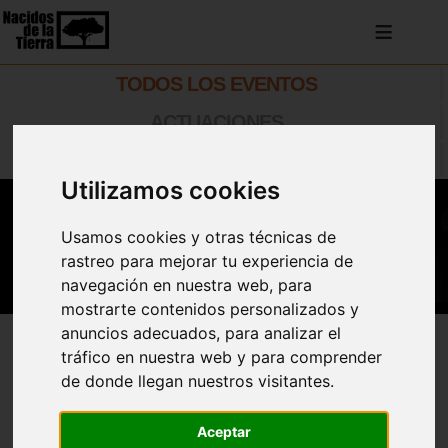
≡
TODOS LOS EVENTOS
ACTUACIONES
TALLERES Y CURSOS
Utilizamos cookies
Usamos cookies y otras técnicas de
rastreo para mejorar tu experiencia de
navegación en nuestra web, para
mostrarte contenidos personalizados y
anuncios adecuados, para analizar el
tráfico en nuestra web y para comprender
Añadir al Calendario
de donde llegan nuestros visitantes.
Campus Infantil "El planeta:
Aceptar