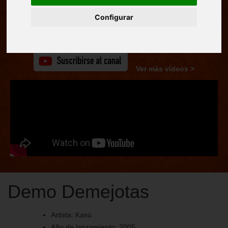
con tu esencia, supera obstáculos y vive con autenticidad.
Configurar
Escúchala ahora y déjate llevar por su poderosa energía.
Ver más vídeos >
Demo Demejotas
Artista:
Kasú
Año de lanzamiento:
2005