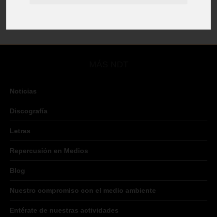
MÁS NDT
Noticias
Discografía
Letras
Repercusión en Medios
Blog
Nuestro compromiso con el medio ambiente
Entérate de nuestras actividades